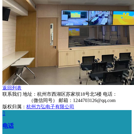
返回列表
联系我们
地址：杭州市西湖区苏家坝18号北5楼
电话：
13325912906
（微信同号）
邮箱：1244703126@qq.com
版权归属：
杭州力弘电子有限公司

电话